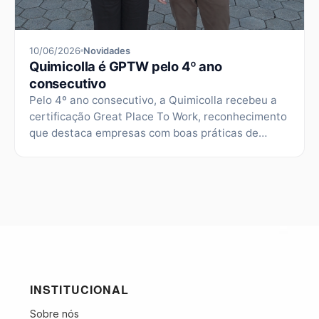
10/06/2026
Novidades
Quimicolla é GPTW pelo 4º ano
consecutivo
Pelo 4º ano consecutivo, a Quimicolla recebeu a
certificação Great Place To Work, reconhecimento
que destaca empresas com boas práticas de
gestão, ambiente de trabalho positivo e uma
cultura voltada ao desenvolvimento coletivo.
Neste ano, a conquista veio acompanhada de mais
um marco: pelo 2º ano seguido, a empresa está
entre as 100 melhores empresas […]
INSTITUCIONAL
Sobre nós