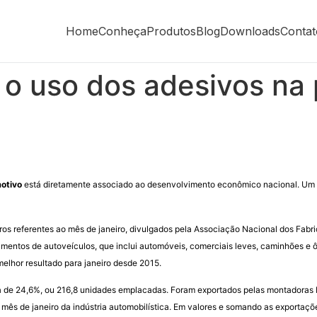
Home
Conheça
Produtos
Blog
Downloads
Contat
 o uso dos adesivos na
otivo
está diretamente associado ao desenvolvimento econômico nacional. Um d
ros referentes ao mês de janeiro, divulgados pela Associação Nacional dos Fabr
mentos de autoveículos, que inclui automóveis, comerciais leves, caminhões e ôn
lhor resultado para janeiro desde 2015.
 de 24,6%, ou 216,8 unidades emplacadas. Foram exportados pelas montadoras br
ês de janeiro da indústria automobilística. Em valores e somando as exportaçõe