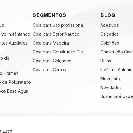
SEGMENTOS
BLOG
ivo
Cola para uso profissional
Adesivos
ivo Instântaneo
Cola para Setor Náutico
Calçados
ntes Auxiliares
Cola para Madeira
Colchões
Cola para Construção Civil
Construção Civil
vo de
Cola para Calçados
Dicas
Cola para Carros
Indústria Automo
vo Hotmelt
Moveleiro
o de Poliuretano
Novidades
ivos Base Água
Sustentabilidade
5-4477