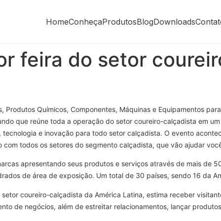
Home
Conheça
Produtos
Blog
Downloads
Contat
r feira do setor courei
ros, Produtos Químicos, Componentes, Máquinas e Equipamentos para
mundo que reúne toda a operação do setor coureiro-calçadista em um
, tecnologia e inovação para todo setor calçadista. O evento acon
to com todos os setores do segmento calçadista, que vão ajudar você
rcas apresentando seus produtos e serviços através de mais de 50
ados de área de exposição. Um total de 30 países, sendo 16 da Amér
 setor coureiro-calçadista da América Latina, estima receber visita
nto de negócios, além de estreitar relacionamentos, lançar produtos