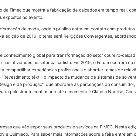
 da Fimec que mostra a fabricação de calçados em tempo real, com o
os expostos no evento.
nformação de moda, onde o público entra em contato com produtos fi
 edição de 2019, o tema será Rel@ções Convergentes, abordando 
e conhecimento global para transformação do setor coureiro-calçadi
m suas atividades no setor calçadista. Em 2019, o Fórum ocorrerá no d
ara compartilhar experiências profissionais e abordar temas de relev
e “Revestimento têxtil: o impacto da mudança de sistemas de solven
o Design e da produção”, que abordará as percepções do consumidor,
 Outra palestrante confirmada até o momento é Cláudia Narciso, Cons
presas que vão expor seus produtos e serviços na FIMEC. Nesta edi
solv e Quimieco. Para saber mais informações sobre a feira entre e