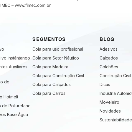
 FIMEC – www.fimec.com.br
SEGMENTOS
BLOG
ivo
Cola para uso profissional
Adesivos
ivo Instântaneo
Cola para Setor Náutico
Calçados
ntes Auxiliares
Cola para Madeira
Colchões
Cola para Construção Civil
Construção Civil
vo de
Cola para Calçados
Dicas
Cola para Carros
Indústria Automo
vo Hotmelt
Moveleiro
o de Poliuretano
Novidades
ivos Base Água
Sustentabilidade