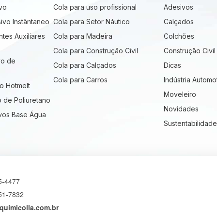
ivo
Cola para uso profissional
Adesivos
ivo Instântaneo
Cola para Setor Náutico
Calçados
ntes Auxiliares
Cola para Madeira
Colchões
Cola para Construção Civil
Construção Civil
vo de
Cola para Calçados
Dicas
Cola para Carros
Indústria Automo
vo Hotmelt
Moveleiro
o de Poliuretano
Novidades
ivos Base Água
Sustentabilidade
5-4477
51-7832
quimicolla.com.br