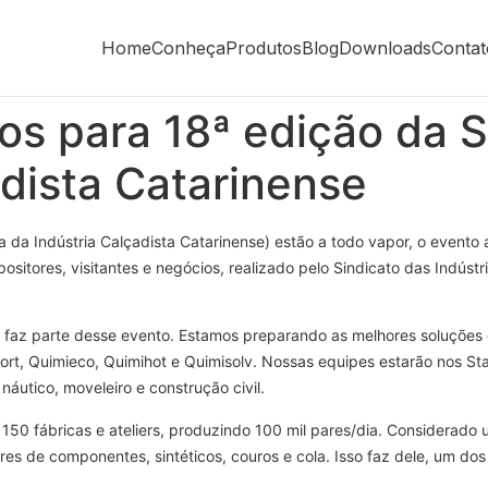
Home
Conheça
Produtos
Blog
Downloads
Contat
vos para 18ª edição da
adista Catarinense
da Indústria Calçadista Catarinense) estão a todo vapor, o evento
itores, visitantes e negócios, realizado pelo Sindicato das Indústr
 faz parte desse evento. Estamos preparando as melhores soluções
fort, Quimieco, Quimihot e Quimisolv. Nossas equipes estarão nos St
utico, moveleiro e construção civil.
150 fábricas e ateliers, produzindo 100 mil pares/dia. Considerado 
res de componentes, sintéticos, couros e cola. Isso faz dele, um do